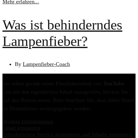
Mehr erfahren...
Was ist behinderndes
Lampenfieber?
By
Lampenfieber-Coach
Sie sehen gerade einen Platzhalterinhalt von
YouTube
.
Um auf den eigentlichen Inhalt zuzugreifen, klicken Sie
auf den Button unten. Bitte beachten Sie, dass dabei Daten
an Drittanbieter weitergegeben werden.
Weitere Informationen
Inhalt entsperren
Erforderlichen Service akzeptieren und Inhalte entsperren