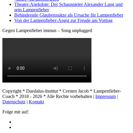
Theater-Anekdote: Der Schauspieler Alexander Lang und
sein Lampenfieber
Behindernde Glaubenssätze als Ursache für Lampenfieber
​Von der Lampenfieber-Angst zur Freude am Vortrag
Gegen Lampenfieber immun – Song unplugged
Copyright * Daedalus-Institut * Cersten Jacob * Lampenfieber-
Coach * 2018 - 2026 * Alle Rechte vorbehalten |
Impressum
|
Datenschutz
|
Kontakt
Folge mir auf: