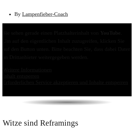
By
Lampenfieber-Coach
Sie sehen gerade einen Platzhalterinhalt von
YouTube
.
Um auf den eigentlichen Inhalt zuzugreifen, klicken Sie
auf den Button unten. Bitte beachten Sie, dass dabei Daten
an Drittanbieter weitergegeben werden.
Weitere Informationen
Inhalt entsperren
Erforderlichen Service akzeptieren und Inhalte entsperren
​Witze sind Reframings