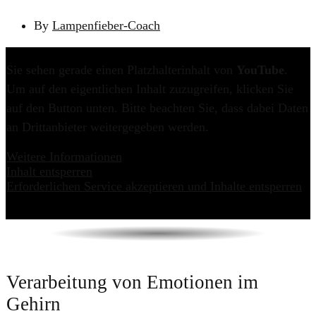
By
Lampenfieber-Coach
Sie sehen gerade einen Platzhalterinhalt von
YouTube
.
Um auf den eigentlichen Inhalt zuzugreifen, klicken Sie
auf den Button unten. Bitte beachten Sie, dass dabei Daten
an Drittanbieter weitergegeben werden.
Weitere Informationen
Inhalt entsperren
Erforderlichen Service akzeptieren und Inhalte entsperren
Verarbeitung von Emotionen im
Gehirn