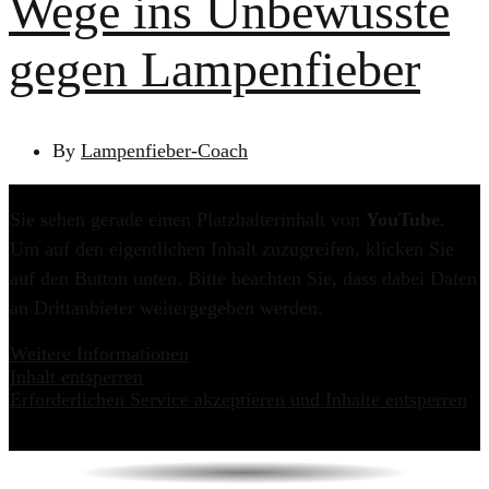
Wege ins Unbewusste
gegen Lampenfieber
By
Lampenfieber-Coach
Sie sehen gerade einen Platzhalterinhalt von
YouTube
.
Um auf den eigentlichen Inhalt zuzugreifen, klicken Sie
auf den Button unten. Bitte beachten Sie, dass dabei Daten
an Drittanbieter weitergegeben werden.
Weitere Informationen
Inhalt entsperren
Erforderlichen Service akzeptieren und Inhalte entsperren