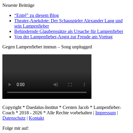
Neueste Beiträge
“Entré” zu diesem Blog
Theater-Anekdote: Der Schauspieler Alexander Lang und
sein Lampenfieber
Behindernde Glaubenssätze als Ursache für Lampenfieber
​Von der Lampenfieber-Angst zur Freude am Vortrag
Gegen Lampenfieber immun – Song unplugged
Copyright * Daedalus-Institut * Cersten Jacob * Lampenfieber-
Coach * 2018 - 2026 * Alle Rechte vorbehalten |
Impressum
|
Datenschutz
|
Kontakt
Folge mir auf: