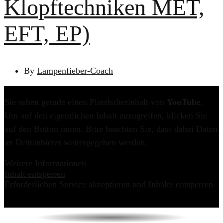
Klopftechniken MET,
EFT, EP)
By
Lampenfieber-Coach
Sie sehen gerade einen Platzhalterinhalt von
YouTube
.
Um auf den eigentlichen Inhalt zuzugreifen, klicken Sie
auf den Button unten. Bitte beachten Sie, dass dabei Daten
an Drittanbieter weitergegeben werden.
Weitere Informationen
Inhalt entsperren
Erforderlichen Service akzeptieren und Inhalte entsperren