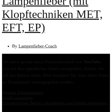
Lampenfieber (mit
Klopftechniken MET,
EFT, EP)
By
Lampenfieber-Coach
Sie sehen gerade einen Platzhalterinhalt von
YouTube
.
Um auf den eigentlichen Inhalt zuzugreifen, klicken Sie
auf den Button unten. Bitte beachten Sie, dass dabei Daten
an Drittanbieter weitergegeben werden.
Weitere Informationen
Inhalt entsperren
Erforderlichen Service akzeptieren und Inhalte entsperren