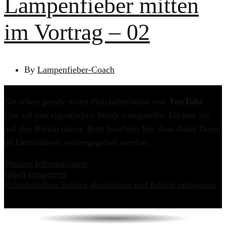
Lampenfieber mitten
im Vortrag – 02
By
Lampenfieber-Coach
Sie sehen gerade einen Platzhalterinhalt von
YouTube
.
Um auf den eigentlichen Inhalt zuzugreifen, klicken Sie
auf den Button unten. Bitte beachten Sie, dass dabei Daten
an Drittanbieter weitergegeben werden.
Weitere Informationen
Inhalt entsperren
Erforderlichen Service akzeptieren und Inhalte entsperren