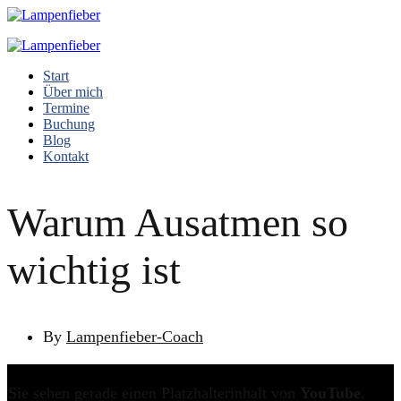
Start
Über mich
Termine
Buchung
Blog
Kontakt
Warum Ausatmen so
wichtig ist
By
Lampenfieber-Coach
Sie sehen gerade einen Platzhalterinhalt von
YouTube
.