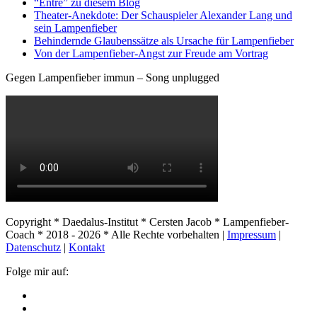
“Entré” zu diesem Blog
Theater-Anekdote: Der Schauspieler Alexander Lang und
sein Lampenfieber
Behindernde Glaubenssätze als Ursache für Lampenfieber
​Von der Lampenfieber-Angst zur Freude am Vortrag
Gegen Lampenfieber immun – Song unplugged
Copyright * Daedalus-Institut * Cersten Jacob * Lampenfieber-
Coach * 2018 - 2026 * Alle Rechte vorbehalten |
Impressum
|
Datenschutz
|
Kontakt
Folge mir auf: