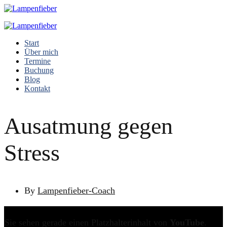
Start
Über mich
Termine
Buchung
Blog
Kontakt
Ausatmung gegen
Stress
By
Lampenfieber-Coach
Sie sehen gerade einen Platzhalterinhalt von
YouTube
.