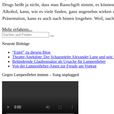
Drugs heißt ja nicht, dass man Rauschgift nimmt, es können 
Alkohol, kann, wie es viele finden, ganz angenehm wirken u
Präsentation, kann es auch nach hinten losgehen. Weil, nach 
Mehr erfahren...
Neueste Beiträge
“Entré” zu diesem Blog
Theater-Anekdote: Der Schauspieler Alexander Lang und sein
Behindernde Glaubenssätze als Ursache für Lampenfieber
​Von der Lampenfieber-Angst zur Freude am Vortrag
Gegen Lampenfieber immun – Song unplugged