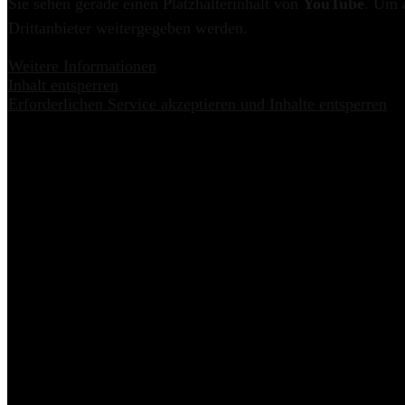
Sie sehen gerade einen Platzhalterinhalt von
YouTube
. Um a
Drittanbieter weitergegeben werden.
Weitere Informationen
Inhalt entsperren
Erforderlichen Service akzeptieren und Inhalte entsperren