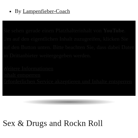
By
Lampenfieber-Coach
Sie sehen gerade einen Platzhalterinhalt von
YouTube
.
Um auf den eigentlichen Inhalt zuzugreifen, klicken Sie
auf den Button unten. Bitte beachten Sie, dass dabei Daten
an Drittanbieter weitergegeben werden.
Weitere Informationen
Inhalt entsperren
Erforderlichen Service akzeptieren und Inhalte entsperren
​​Sex & Drugs and Rockn Roll