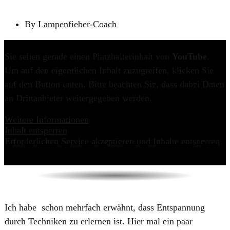
By
Lampenfieber-Coach
Sie sehen gerade einen Platzhalterinhalt von
YouTube
.
Um auf den eigentlichen Inhalt zuzugreifen, klicken Sie
auf den Button unten. Bitte beachten Sie, dass dabei Daten
an Drittanbieter weitergegeben werden.
Weitere Informationen
Inhalt entsperren
Erforderlichen Service akzeptieren und Inhalte entsperren
​​Ich habe ​ schon mehrfach erwähnt, dass Entspannung
durch Techniken zu erlernen ist. Hier mal ein paar