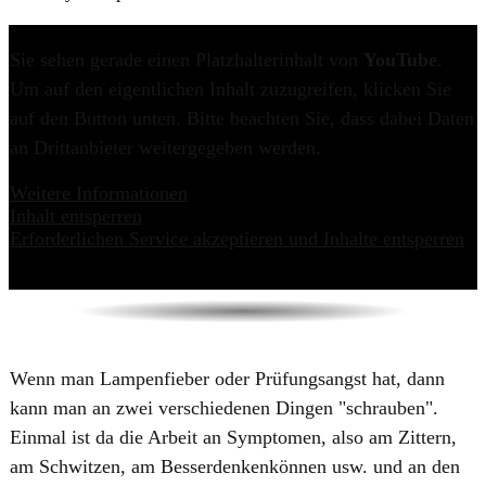
Sie sehen gerade einen Platzhalterinhalt von
YouTube
.
Um auf den eigentlichen Inhalt zuzugreifen, klicken Sie
auf den Button unten. Bitte beachten Sie, dass dabei Daten
an Drittanbieter weitergegeben werden.
Weitere Informationen
Inhalt entsperren
Erforderlichen Service akzeptieren und Inhalte entsperren
Wenn man Lampenfieber oder Prüfungsangst hat, dann
kann man an zwei verschiedenen Dingen "schrauben".
Einmal ist da die Arbeit an Symptomen, also am Zittern,
am Schwitzen, am Besserdenkenkönnen usw. und an den