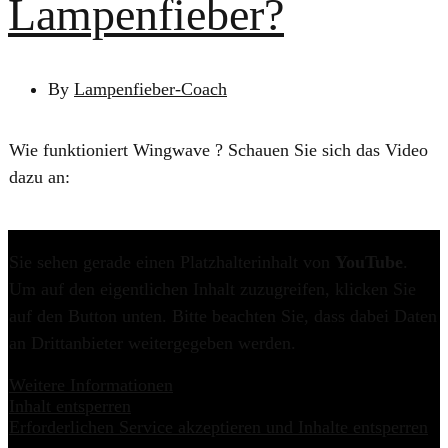
Lampenfieber?
By
Lampenfieber-Coach
Wie funktioniert Wingwave ? Schauen Sie sich das Video
dazu an:
Sie sehen gerade einen Platzhalterinhalt von
YouTube
.
Um auf den eigentlichen Inhalt zuzugreifen, klicken Sie
auf den Button unten. Bitte beachten Sie, dass dabei Daten
an Drittanbieter weitergegeben werden.
Weitere Informationen
Inhalt entsperren
Erforderlichen Service akzeptieren und Inhalte entsperren