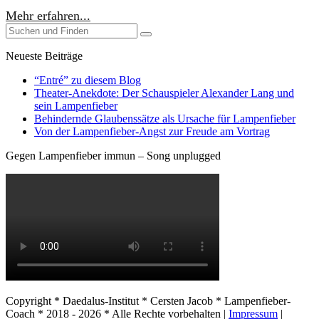
Mehr erfahren...
Neueste Beiträge
“Entré” zu diesem Blog
Theater-Anekdote: Der Schauspieler Alexander Lang und
sein Lampenfieber
Behindernde Glaubenssätze als Ursache für Lampenfieber
​Von der Lampenfieber-Angst zur Freude am Vortrag
Gegen Lampenfieber immun – Song unplugged
Copyright * Daedalus-Institut * Cersten Jacob * Lampenfieber-
Coach * 2018 - 2026 * Alle Rechte vorbehalten |
Impressum
|