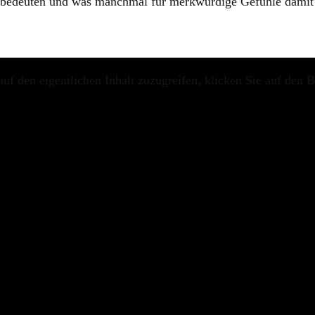
ter bedeuten und was manchmal für merkwürdige Gefühle dam
uf den eigentlichen Inhalt zuzugreifen, klicken Sie auf den B