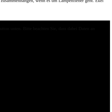
it zusammenhängen, wenn es um Lampenfieber geht. Ekel
utton unten. Bitte beachten Sie, dass dabei Daten an