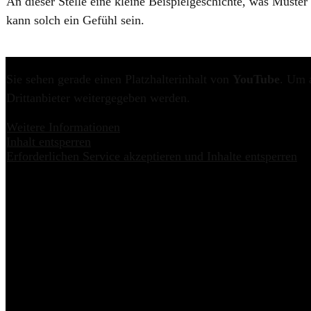
An dieser Stelle eine kleine Beispielgeschichte, was Mus
kann solch ein Gefühl sein.
Sie sehen gerade einen Platzhalterinhalt von
YouTube
. Um a
Drittanbieter weitergegeben werden.
Weitere Informationen
Inhalt entsperren
Erforderlichen Service akzeptieren und Inhalte entsperren