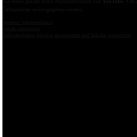
Sie sehen gerade einen Platzhalterinhalt von
YouTube
. Um a
Drittanbieter weitergegeben werden.
Weitere Informationen
Inhalt entsperren
Erforderlichen Service akzeptieren und Inhalte entsperren