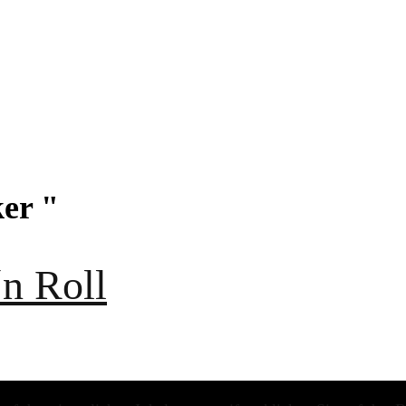
ker "
n Roll