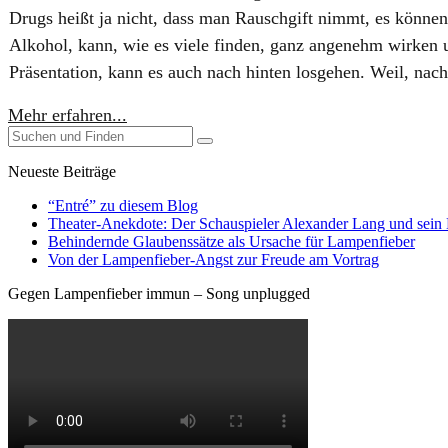
Drugs heißt ja nicht, dass man Rauschgift nimmt, es können 
Alkohol, kann, wie es viele finden, ganz angenehm wirken u
Präsentation, kann es auch nach hinten losgehen. Weil, nach 
Mehr erfahren...
Neueste Beiträge
“Entré” zu diesem Blog
Theater-Anekdote: Der Schauspieler Alexander Lang und sein
Behindernde Glaubenssätze als Ursache für Lampenfieber
​Von der Lampenfieber-Angst zur Freude am Vortrag
Gegen Lampenfieber immun – Song unplugged