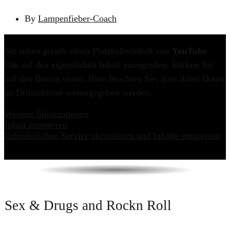
By
Lampenfieber-Coach
Sie sehen gerade einen Platzhalterinhalt von
YouTube
.
Um auf den eigentlichen Inhalt zuzugreifen, klicken Sie
auf den Button unten. Bitte beachten Sie, dass dabei Daten
an Drittanbieter weitergegeben werden.
Weitere Informationen
Inhalt entsperren
Erforderlichen Service akzeptieren und Inhalte entsperren
​​Sex & Drugs and Rockn Roll