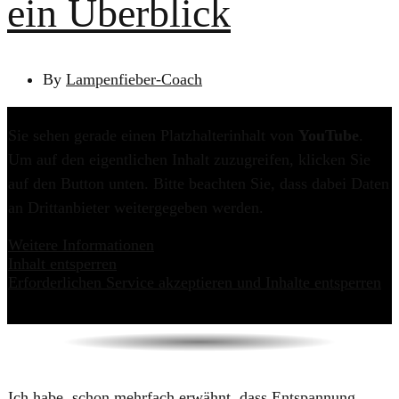
ein Überblick
By
Lampenfieber-Coach
Sie sehen gerade einen Platzhalterinhalt von
YouTube
.
Um auf den eigentlichen Inhalt zuzugreifen, klicken Sie
auf den Button unten. Bitte beachten Sie, dass dabei Daten
an Drittanbieter weitergegeben werden.
Weitere Informationen
Inhalt entsperren
Erforderlichen Service akzeptieren und Inhalte entsperren
​​Ich habe ​ schon mehrfach erwähnt, dass Entspannung