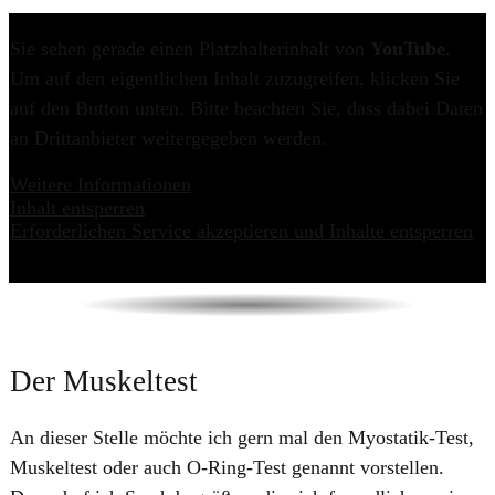
Sie sehen gerade einen Platzhalterinhalt von
YouTube
.
Um auf den eigentlichen Inhalt zuzugreifen, klicken Sie
auf den Button unten. Bitte beachten Sie, dass dabei Daten
an Drittanbieter weitergegeben werden.
Weitere Informationen
Inhalt entsperren
Erforderlichen Service akzeptieren und Inhalte entsperren
Der Muskeltest
​An dieser Stelle möchte ich gern mal den Myostatik-Test,
Muskeltest oder auch O-Ring-Test genannt vorstellen.